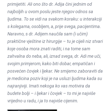
primijetiti. Ali ono što dr. Adija čini jednim od
najboljih u ovom poslu jeste njegov odnos sa
ljudima. To se vidi na svakom koraku: u interakciji
s kolegama, osobljem, a, prije svega, pacijentima.
Naravno, s dr. Adijem naučila sam (i učim)
praktične vještine iz hirurgije – tu je cijeli niz stvari
koje osoba mora znati raditi, i na tome sam
zahvalna do neba, ali, iznad svega, dr. Adi me uči,
svojim primjerom, kako biti dobar, empatičan i
posvećen čovjek i ljekar. Ne smijemo zaboraviti da
je medicina poziv koji je na usluzi ljudima kada su
najranjiviji. Imati nekoga ko vas motivira da
budete bolji – i ljekar i čovjek – to mi je najviše
vrijedno u radu, i ja to najviše cijenim.