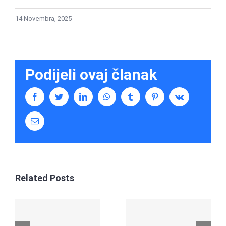
14 Novembra, 2025
Podijeli ovaj članak
Facebook
Twitter
LinkedIn
WhatsApp
Tumblr
Pinterest
Vk
Email
Related Posts
Harun
Memić –
Fragmenti