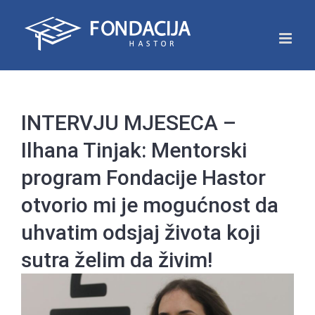
Skip
to
content
INTERVJU MJESECA –
Ilhana Tinjak: Mentorski
program Fondacije Hastor
otvorio mi je mogućnost da
uhvatim odsjaj života koji
sutra želim da živim!
View
Larger