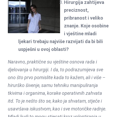
Hirurgija zahtijeva
preciznost,
pribranost i veliko
znanje. Koje osobine
i vještine mladi
ljekari trebaju najviše razvijati da bi bili
uspješni u ovoj oblasti?
Naravno, praktične su vještine osnova rada i
djelovanja u hirurgiji. I da, to podrazumijeva sve
ono što prvo pomislite kada to kažem, ali i više –
hirurško šivenje, samu tehniku manipuliranja
tkivima i organima, korake operativnih zahvata
itd. To je nešto što se, kako ja shvatam, stječe i
usavršava iskustvom, kao i sve motoričke radnje.
Mladi ljudi to mogu stjecati kroz volontiranja u