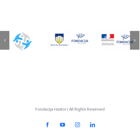
djevojak
podrškom
mladih
i
do
koji
mladih
jednakih
dolaze
žena
prilika
iz
kroz
za
socijalno
mentors
mlade
ugroženih
podršku
porodica
Fondacija Hastor | All Rights Reserved
Facebook
YouTube
Instagram
LinkedIn