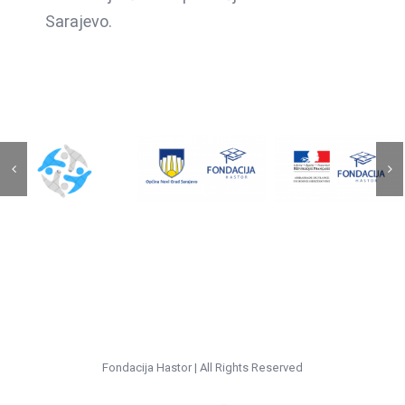
Podrška
Sarajevo.
Osnaživa
Zajedničkom
obrazovanju
djevojak
podrškom
mladih
i
do
koji
mladih
jednakih
dolaze
žena
prilika
iz
kroz
za
socijalno
mentors
mlade
ugroženih
podršku
porodica
Fondacija Hastor | All Rights Reserved