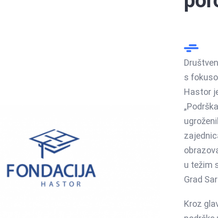
por
Društven
s fokuso
Hastor j
„Podrška
ugroženi
zajednic
obrazova
u težim 
Grad Sar
Kroz glav