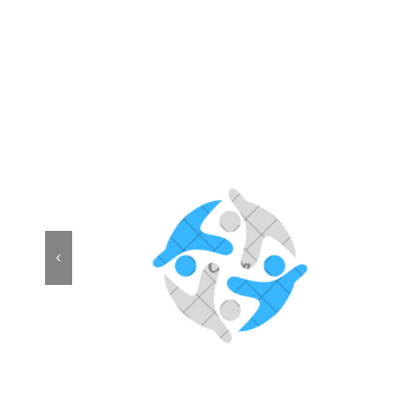
Zajedničkom podrškom
do jednakih prilika za
mlade