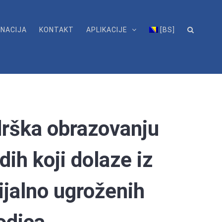
NACIJA
KONTAKT
APLIKACIJE
[BS]
rška obrazovanju
dih koji dolaze iz
ijalno ugroženih