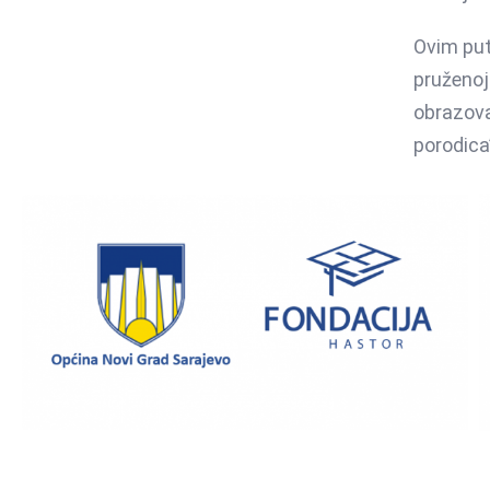
Ovim put
pruženoj 
obrazova
porodica
Podrška obrazovanju
mladih koji dolaze iz
socijalno ugroženih
porodica