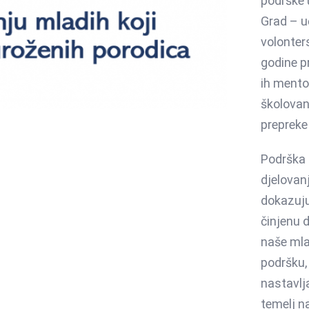
podrške 
Grad – u
volonter
godine p
ih mento
školovan
prepreke
Podrška 
djelovan
dokazuju
činjenu 
naše mla
podršku, 
nastavlja
temelj n