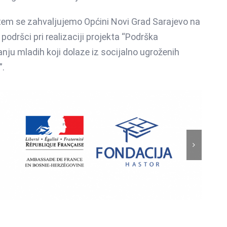
em se zahvaljujemo Općini Novi Grad Sarajevo na
podršci pri realizaciji projekta “Podrška
nju mladih koji dolaze iz socijalno ugroženih
”.
Osnaživanje djevojaka i
mladih žena kroz
mentorsku podršku