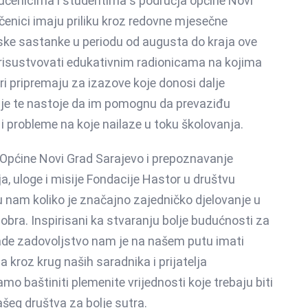
učenicima i studentima s područja općine Novi
čenici imaju priliku kroz redovne mjesečne
ske sastanke u periodu od augusta do kraja ove
risustvovati edukativnim radionicama na kojima
ri pripremaju za izazove koje donosi dalje
je te nastoje da im pomognu da prevaziđu
 i probleme na koje nailaze u toku školovanja.
Općine Novi Grad Sarajevo i prepoznavanje
ja, uloge i misije Fondacije Hastor u društvu
 nam koliko je značajno zajedničko djelovanje u
dobra. Inspirisani ka stvaranju bolje budućnosti za
de zadovoljstvo nam je na našem putu imati
a kroz krug naših saradnika i prijatelja
mo baštiniti plemenite vrijednosti koje trebaju biti
ašeg društva za bolje sutra.