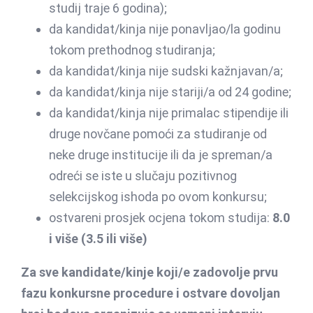
studij traje 6 godina);
da kandidat/kinja nije ponavljao/la godinu
tokom prethodnog studiranja;
da kandidat/kinja nije sudski kažnjavan/a;
da kandidat/kinja nije stariji/a od 24 godine;
da kandidat/kinja nije primalac stipendije ili
druge novčane pomoći za studiranje od
neke druge institucije ili da je spreman/a
odreći se iste u slučaju pozitivnog
selekcijskog ishoda po ovom konkursu;
ostvareni prosjek ocjena tokom studija:
8.0
i više (3.5 ili više)
Za sve kandidate/kinje koji/e zadovolje prvu
fazu konkursne procedure i ostvare dovoljan