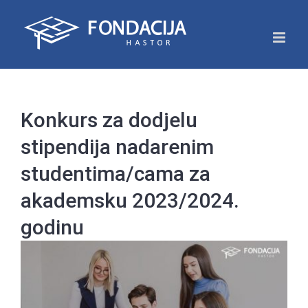
Skip
to
content
Konkurs za dodjelu
stipendija nadarenim
studentima/cama za
akademsku 2023/2024.
godinu
View
Larger
Image