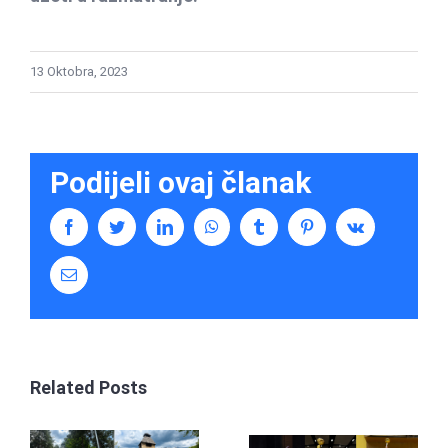
13 Oktobra, 2023
Podijeli ovaj članak
Facebook
Twitter
LinkedIn
WhatsApp
Tumblr
Pinterest
Vk
Email
Intervju
mjeseca:
Related Posts
Fragmenti
Ajna