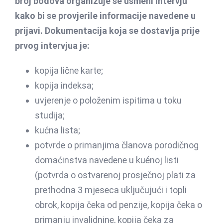
broj bodova organizuje se usmeni intervju
kako bi se provjerile informacije navedene u
prijavi. Dokumentacija koja se dostavlja prije
prvog intervjua je:
kopija lične karte;
kopija indeksa;
uvjerenje o položenim ispitima u toku
studija;
kućna lista;
potvrde o primanjima članova porodičnog
domaćinstva navedene u kuénoj listi
(potvrda o ostvarenoj prosječnoj plati za
prethodna 3 mjeseca uključujući i topli
obrok, kopija čeka od penzije, kopija čeka o
primanju invalidnine, kopija čeka za