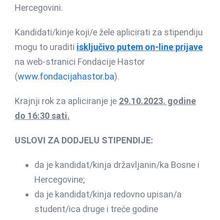
Hercegovini.
Kandidati/kinje koji/e žele aplicirati za stipendiju
mogu to uraditi
isključivo putem on-line prijave
na web-stranici Fondacije Hastor
(
www.fondacijahastor.ba
).
Krajnji rok za apliciranje je
29
.10.2023. godine
do 16:30 sati.
USLOVI ZA DODJELU STIPENDIJE:
da je kandidat/kinja državljanin/ka Bosne i
Hercegovine;
da je kandidat/kinja redovno upisan/a
student/ica druge i treće godine