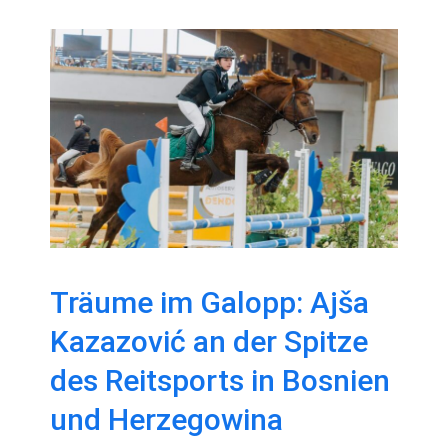
Träume im Galopp:
Ajša Kazazović an
der Spitze des
Reitsports in Bosnien
und Herzegowina
Träume im Galopp: Ajša
Kazazović an der Spitze
des Reitsports in Bosnien
und Herzegowina