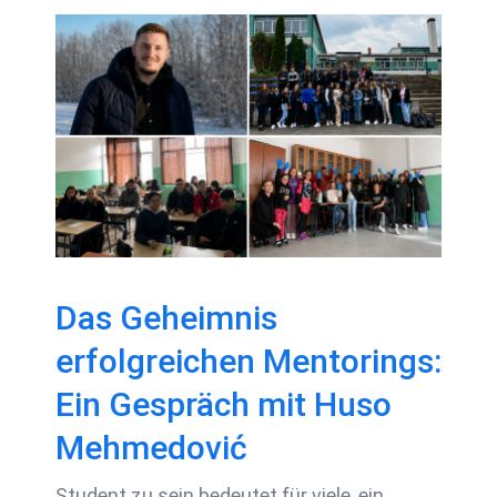
Das Geheimnis
erfolgreichen
Mentorings: Ein
Gespräch mit Husо
Mehmedović
Das Geheimnis
erfolgreichen Mentorings:
Ein Gespräch mit Husо
Mehmedović
Student zu sein bedeutet für viele, ein