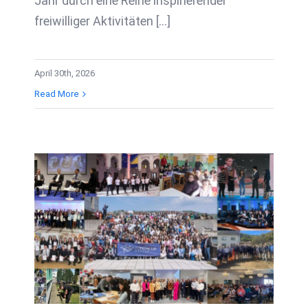
Jahr durch eine Reihe inspirierender
freiwilliger Aktivitäten [...]
April 30th, 2026
Read More
20 Generationen von
Führungspersönlichkeiten
Wachstum und
Entwicklung der
Hastor Stiftung